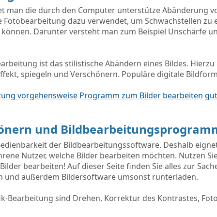
et man die durch den Computer unterstütze Abänderung von
ne Fotobearbeitung dazu verwendet, um Schwachstellen zu 
n können. Darunter versteht man zum Beispiel Unschärfe u
arbeitung ist das stilistische Abändern eines Bildes. Hierz
Effekt, spiegeln und Verschönern. Populäre digitale Bildform
itung vorgehensweise
Programm zum Bilder bearbeiten
gu
chönern und Bildbearbeitungsprogram
te Bedienbarkeit der Bildbearbeitungssoftware. Deshalb eigne
hrene Nutzer, welche Bilder bearbeiten möchten. Nutzen Sie
 Bilder bearbeiten! Auf dieser Seite finden Sie alles zur S
 und außerdem Bildersoftware umsonst runterladen.
fik-Bearbeitung sind Drehen, Korrektur des Kontrastes, Fot