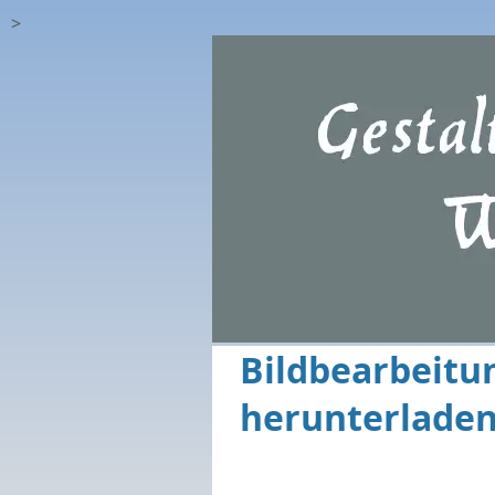
>
Bildbearbeitu
herunterlade