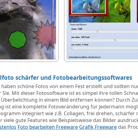
alfoto schärfer und Fotobearbeitungssoftwares
 haben schöne Fotos von einem Fest erstellt und sollten nun
r Sie. Mit dieser Fotosoftware ist es simpel ihre tollen Sch
ine Überbelichtung in einem Bild entfernen können? Durch Z
ng ist eine komplette Fotoveränderung für Jedermann möglic
rogramm integriert wie z.B. Collagen, frei drehen, schärfe
 viele gute Features wie Beispielsweise das Bilder ausdru
stenlos
Foto bearbeiten Freeware
Grafik Freeware
das Pro